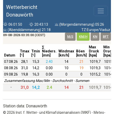
Wetterbericht
Donauwörth
06:01:50
20:43:13
(Morgendämmerung) 05:26
(Abenddämmerung) 21:18
TZ:Europe/Vaduz
09-08-2026 03:35:00 (CEST)
M/S
KM/H
KN
BFT
∑
Max
Min
Tmax
Tmin
Nieders.
Windmax
Böen
Druck
Druck
Datum
[
]
[
]
[mm]
[km/h]
[km/h]
[hpa]
[hpa]
07.08.26
28,1
15,3
2.40
14
21
1019,7
1015,
08.08.26
31,0
14,2
0.00
10
19
1019,3
1014,
09.08.26
19,8
16,3
0.00
0
0
1015,2
1014,
Zusammenfassung Max/Min - Durchschnitt - Summen
-
31,0
14,2
2.4
14
21
1019,7
1014,
Station data: Donauwörth
© 2026 Inst. f. Wetter- und Klimafolgenanalysen (IWKF) - Meteo-