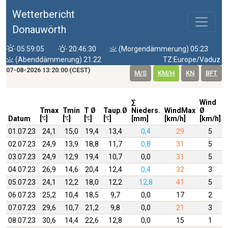
Wetterbericht
Donauwörth
05:59:05
20:46:30
(Morgendämmerung) 05:23
(Abenddämmerung) 21:22
TZ:Europe/Vaduz
07-08-2026 13:20:00 (CEST)
M/S
KM/H
KN
BFT
∑
Wind
Tmax
Tmin
T Ø
Taup.Ø
Nieders.
WindMax
Ø
Datum
[
]
[
]
[
]
[
]
[mm]
[km/h]
[km/h]
01.07.23
24,1
15,0
19,4
13,4
0,4
29
5
02.07.23
24,9
13,9
18,8
11,7
0,8
31
5
03.07.23
24,9
12,9
19,4
10,7
0,0
31
5
04.07.23
26,9
14,6
20,4
12,4
0,4
32
3
05.07.23
24,1
12,2
18,0
12,2
12,8
41
5
06.07.23
25,2
10,4
18,5
9,7
0,0
17
2
07.07.23
29,6
10,7
21,2
9,8
0,0
21
3
08.07.23
30,6
14,4
22,6
12,8
0,0
15
1