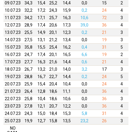
09.07.23
34,3
15,4
25,2
14,4
0,0
15
2
10.07.23
32,2
17,2
24,3
15,9
0,2
24
4
11.07.23
34,2
17,1
25,7
16,3
10,6
72
3
12.07.23
28,9
17,4
20,6
17,3
39,0
36
4
13.07.23
25,5
14,9
20,1
12,3
0,2
21
3
14.07.23
27,5
13,1
21,2
13,4
0,0
19
3
15.07.23
35,8
15,5
25,4
16,2
0,4
31
5
16.07.23
24,7
17,4
20,1
16,5
6,6
19
2
17.07.23
27,7
16,3
21,6
14,4
0,6
21
4
18.07.23
26,7
13,2
21,0
14,0
3,2
17
3
19.07.23
28,8
16,7
22,7
14,4
0,2
24
5
20.07.23
25,9
15,4
20,4
10,4
0,0
24
4
21.07.23
26,4
12,8
18,6
11,1
0,0
36
4
22.07.23
25,8
10,4
18,6
10,6
0,0
36
3
23.07.23
27,8
12,1
20,7
12,2
0,0
36
4
24.07.23
24,3
15,0
18,4
15,3
5,8
31
4
25.07.23
19,9
12,7
15,8
13,5
23,2
26
3
NO