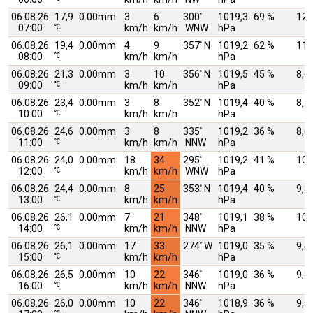
06.08.26
17,9
0.00mm
3
6
300
1019,3
69 %
12,
07:00
km/h
km/h
WNW
hPa
06.08.26
19,4
0.00mm
4
9
357
N
1019,2
62 %
11,
08:00
km/h
km/h
hPa
06.08.26
21,3
0.00mm
3
10
356
N
1019,5
45 %
8,6
09:00
km/h
km/h
hPa
06.08.26
23,4
0.00mm
3
8
352
N
1019,4
40 %
8,7
10:00
km/h
km/h
hPa
06.08.26
24,6
0.00mm
3
8
335
1019,2
36 %
8,6
11:00
km/h
km/h
NNW
hPa
06.08.26
24,0
0.00mm
18
34
295
1019,2
41 %
10,
12:00
km/h
km/h
WNW
hPa
06.08.26
24,4
0.00mm
8
25
353
N
1019,4
40 %
9,8
13:00
km/h
km/h
hPa
06.08.26
26,1
0.00mm
7
21
348
1019,1
38 %
10,
14:00
km/h
km/h
NNW
hPa
06.08.26
26,1
0.00mm
17
33
274
W
1019,0
35 %
9,4
15:00
km/h
km/h
hPa
06.08.26
26,5
0.00mm
10
22
346
1019,0
36 %
9,8
16:00
km/h
km/h
NNW
hPa
06.08.26
26,0
0.00mm
10
22
346
1018,9
36 %
9,5