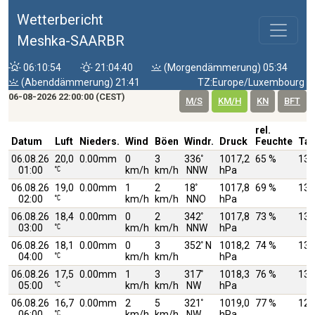
Wetterbericht
Meshka-SAARBR
06:10:54
21:04:40
(Morgendämmerung) 05:34
(Abenddämmerung) 21:41
TZ:Europe/Luxembourg
06-08-2026 22:00:00 (CEST)
M/S
KM/H
KN
BFT
rel.
Datum
Luft
Nieders.
Wind
Böen
Windr.
Druck
Feuchte
Tau
06.08.26
20,0
0.00mm
0
3
336
1017,2
65 %
13,
01:00
km/h
km/h
NNW
hPa
06.08.26
19,0
0.00mm
1
2
18
1017,8
69 %
13,
02:00
km/h
km/h
NNO
hPa
06.08.26
18,4
0.00mm
0
2
342
1017,8
73 %
13,
03:00
km/h
km/h
NNW
hPa
06.08.26
18,1
0.00mm
0
3
352
N
1018,2
74 %
13,
04:00
km/h
km/h
hPa
06.08.26
17,5
0.00mm
1
3
317
1018,3
76 %
13,
05:00
km/h
km/h
NW
hPa
06.08.26
16,7
0.00mm
2
5
321
1019,0
77 %
12,
06:00
km/h
km/h
NW
hPa