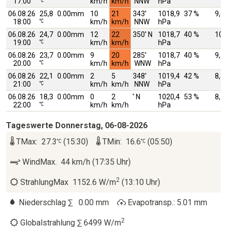
17:00
km/h
km/h
NNW
hPa
06.08.26
25,8
0.00mm
10
21
343
1018,9
37 %
9,6
18:00
km/h
km/h
NNW
hPa
06.08.26
24,7
0.00mm
12
22
350
N
1018,7
40 %
10,
19:00
km/h
km/h
hPa
06.08.26
23,7
0.00mm
9
20
285
1018,7
40 %
9,3
20:00
km/h
km/h
WNW
hPa
06.08.26
22,1
0.00mm
2
5
348
1019,4
42 %
8,5
21:00
km/h
km/h
NNW
hPa
06.08.26
18,3
0.00mm
0
2
N
1020,4
53 %
8,5
22:00
km/h
km/h
hPa
Tageswerte Donnerstag, 06-08-2026
TMax: 27.3
(15:30)
TMin: 16.6
(05:50)
WindMax. 44 km/h (17:35 Uhr)
2
StrahlungMax 1152.6 W/m
(13:10 Uhr)
Niederschlag ∑
0.00 mm
Evapotransp.: 5.01 mm
2
Globalstrahlung ∑ 6499 W/m