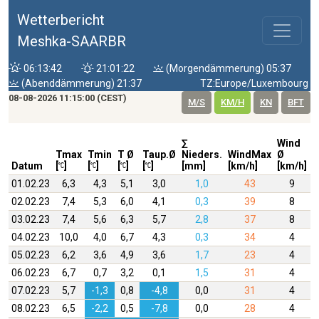
Wetterbericht
Meshka-SAARBR
06:13:42
21:01:22
(Morgendämmerung) 05:37
(Abenddämmerung) 21:37
TZ:Europe/Luxembourg
08-08-2026 11:15:00 (CEST)
M/S
KM/H
KN
BFT
∑
Wind
W
Tmax
Tmin
T Ø
Taup.Ø
Nieders.
WindMax
Ø
D
Datum
[
]
[
]
[
]
[
]
[mm]
[km/h]
[km/h]
01.02.23
6,3
4,3
5,1
3,0
1,0
43
9
02.02.23
7,4
5,3
6,0
4,1
0,3
39
8
03.02.23
7,4
5,6
6,3
5,7
2,8
37
8
04.02.23
10,0
4,0
6,7
4,3
0,3
34
4
05.02.23
6,2
3,6
4,9
3,6
1,7
23
4
06.02.23
6,7
0,7
3,2
0,1
1,5
31
4
07.02.23
5,7
-1,3
0,8
-4,8
0,0
31
4
08.02.23
6,5
-2,2
0,5
-7,8
0,0
28
4