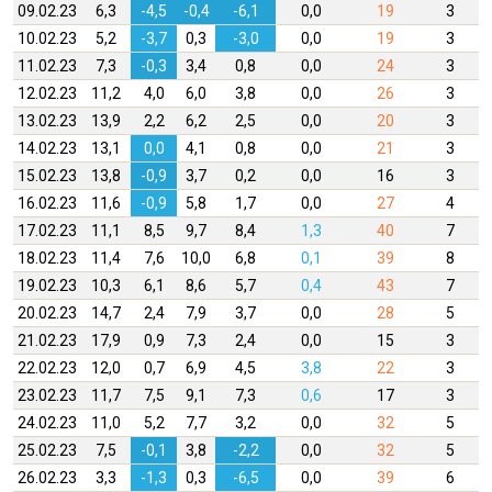
09.02.23
6,3
-4,5
-0,4
-6,1
0,0
19
3
10.02.23
5,2
-3,7
0,3
-3,0
0,0
19
3
11.02.23
7,3
-0,3
3,4
0,8
0,0
24
3
12.02.23
11,2
4,0
6,0
3,8
0,0
26
3
13.02.23
13,9
2,2
6,2
2,5
0,0
20
3
14.02.23
13,1
0,0
4,1
0,8
0,0
21
3
15.02.23
13,8
-0,9
3,7
0,2
0,0
16
3
16.02.23
11,6
-0,9
5,8
1,7
0,0
27
4
17.02.23
11,1
8,5
9,7
8,4
1,3
40
7
18.02.23
11,4
7,6
10,0
6,8
0,1
39
8
19.02.23
10,3
6,1
8,6
5,7
0,4
43
7
20.02.23
14,7
2,4
7,9
3,7
0,0
28
5
21.02.23
17,9
0,9
7,3
2,4
0,0
15
3
22.02.23
12,0
0,7
6,9
4,5
3,8
22
3
23.02.23
11,7
7,5
9,1
7,3
0,6
17
3
24.02.23
11,0
5,2
7,7
3,2
0,0
32
5
25.02.23
7,5
-0,1
3,8
-2,2
0,0
32
5
26.02.23
3,3
-1,3
0,3
-6,5
0,0
39
6