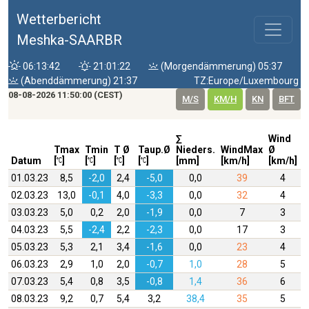
Wetterbericht
Meshka-SAARBR
06:13:42
21:01:22
(Morgendämmerung) 05:37
(Abenddämmerung) 21:37
TZ:Europe/Luxembourg
08-08-2026 11:50:00 (CEST)
M/S
KM/H
KN
BFT
∑
Wind
W
Tmax
Tmin
T Ø
Taup.Ø
Nieders.
WindMax
Ø
D
Datum
[
]
[
]
[
]
[
]
[mm]
[km/h]
[km/h]
01.03.23
8,5
-2,0
2,4
-5,0
0,0
39
4
02.03.23
13,0
-0,1
4,0
-3,3
0,0
32
4
03.03.23
5,0
0,2
2,0
-1,9
0,0
7
3
04.03.23
5,5
-2,4
2,2
-2,3
0,0
17
3
05.03.23
5,3
2,1
3,4
-1,6
0,0
23
4
06.03.23
2,9
1,0
2,0
-0,7
1,0
28
5
07.03.23
5,4
0,8
3,5
-0,8
1,4
36
6
08.03.23
9,2
0,7
5,4
3,2
38,4
35
5