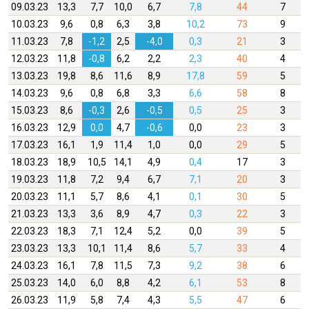
09.03.23
13,3
7,7
10,0
6,7
7,8
44
7
10.03.23
9,6
0,8
6,3
3,8
10,2
73
9
11.03.23
7,8
-1,2
2,5
-4,0
0,3
21
3
12.03.23
11,8
-0,8
6,2
2,2
2,3
40
4
13.03.23
19,8
8,6
11,6
8,9
17,8
59
5
14.03.23
9,6
0,8
6,8
3,3
6,6
58
8
15.03.23
8,6
-0,3
2,6
-0,5
0,5
25
3
16.03.23
12,9
0,0
4,7
-0,6
0,0
23
3
17.03.23
16,1
1,9
11,4
1,0
0,0
29
5
18.03.23
18,9
10,5
14,1
4,9
0,4
17
3
19.03.23
11,8
7,2
9,4
6,7
7,1
20
3
20.03.23
11,1
5,7
8,6
4,1
0,1
30
5
21.03.23
13,3
3,6
8,9
4,7
0,3
22
3
22.03.23
18,3
7,1
12,4
5,2
0,0
39
5
23.03.23
13,3
10,1
11,4
8,6
5,7
33
4
24.03.23
16,1
7,8
11,5
7,3
9,2
38
6
25.03.23
14,0
6,0
8,8
4,2
6,1
53
8
26.03.23
11,9
5,8
7,4
4,3
5,5
47
6