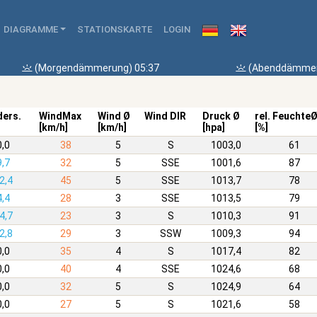
DIAGRAMME
STATIONSKARTE
LOGIN
(Morgendämmerung) 05:37
(Abenddämmer
ders.
WindMax
Wind Ø
Wind DIR
Druck Ø
rel. Feuchte
[km/h]
[km/h]
[hpa]
[%]
0,0
38
5
S
1003,0
61
9,7
32
5
SSE
1001,6
87
2,4
45
5
SSE
1013,7
78
4,4
28
3
SSE
1013,5
79
4,7
23
3
S
1010,3
91
2,8
29
3
SSW
1009,3
94
0,0
35
4
S
1017,4
82
0,0
40
4
SSE
1024,6
68
0,0
32
5
S
1024,9
64
0,0
27
5
S
1021,6
58