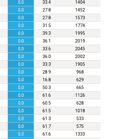
0,0
33.4
1404
0,0
27.8
1452
0,0
27.8
1573
0,0
31.5
1774
0,0
39.3
1995
0,0
36.1
2019
0,0
33.6
2045
0,0
36.0
2002
0,0
33.3
1905
0,0
28.9
968
0,0
16.8
629
0,0
50.3
665
0,0
61.6
1126
0,0
60.5
628
0,0
61.5
1018
0,0
61.3
533
0,0
61.7
575
0,0
61.6
1333