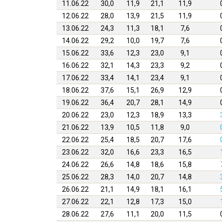
11.06.22
30,0
11,9
21,1
11,9
12.06.22
28,0
13,9
21,5
11,9
13.06.22
24,3
11,3
18,1
7,6
14.06.22
29,2
10,0
19,7
7,6
15.06.22
33,6
12,3
23,0
9,1
16.06.22
32,1
14,3
23,3
9,2
17.06.22
33,4
14,1
23,4
9,1
18.06.22
37,6
15,1
26,9
12,9
19.06.22
36,4
20,7
28,1
14,9
20.06.22
23,0
12,3
18,9
13,3
21.06.22
13,9
10,5
11,8
9,0
22.06.22
25,4
18,5
20,7
17,6
23.06.22
32,0
16,6
23,3
16,5
24.06.22
26,6
14,8
18,6
15,8
25.06.22
28,3
14,0
20,7
14,8
26.06.22
21,1
14,9
18,1
16,1
27.06.22
22,1
12,8
17,3
15,0
28.06.22
27,6
11,1
20,0
11,5