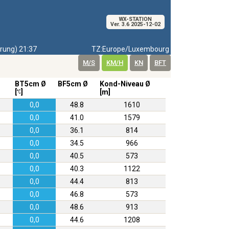
WX-STATION
Ver. 3.6 2025-12-02
ung) 21:37
TZ:Europe/Luxembourg
M/S
KM/H
KN
BFT
BT5cm Ø
BF5cm Ø
Kond-Niveau Ø
[
]
[m]
0,0
48.8
1610
0,0
41.0
1579
0,0
36.1
814
0,0
34.5
966
0,0
40.5
573
0,0
40.3
1122
0,0
44.4
813
0,0
46.8
573
0,0
48.6
913
0,0
44.6
1208