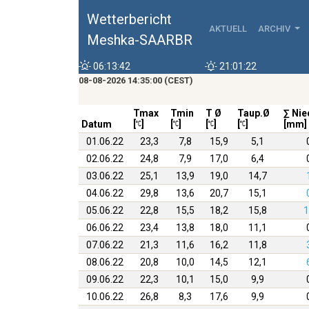
Wetterbericht
AKTUELL
ARCHIV
Meshka-SAARBR
06:13:42
21:01:22
08-08-2026 14:35:00 (CEST)
Tmax
Tmin
T Ø
Taup.Ø
∑ Nie
Datum
[
]
[
]
[
]
[
]
[mm]
01.06.22
23,3
7,8
15,9
5,1
02.06.22
24,8
7,9
17,0
6,4
03.06.22
25,1
13,9
19,0
14,7
04.06.22
29,8
13,6
20,7
15,1
05.06.22
22,8
15,5
18,2
15,8
1
06.06.22
23,4
13,8
18,0
11,1
07.06.22
21,3
11,6
16,2
11,8
08.06.22
20,8
10,0
14,5
12,1
09.06.22
22,3
10,1
15,0
9,9
10.06.22
26,8
8,3
17,6
9,9