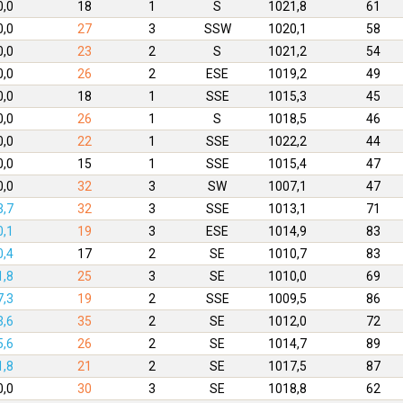
0,0
18
1
S
1021,8
61
0,0
27
3
SSW
1020,1
58
0,0
23
2
S
1021,2
54
0,0
26
2
ESE
1019,2
49
0,0
18
1
SSE
1015,3
45
0,0
26
1
S
1018,5
46
0,0
22
1
SSE
1022,2
44
0,0
15
1
SSE
1015,4
47
0,0
32
3
SW
1007,1
47
3,7
32
3
SSE
1013,1
71
0,1
19
3
ESE
1014,9
83
0,4
17
2
SE
1010,7
83
1,8
25
3
SE
1010,0
69
7,3
19
2
SSE
1009,5
86
3,6
35
2
SE
1012,0
72
5,6
26
2
SE
1014,7
89
1,8
21
2
SE
1017,5
87
0,0
30
3
SE
1018,8
62