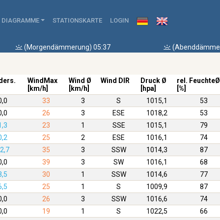
DIAGRAMME
STATIONSKARTE
LOGIN
(Morgendämmerung) 05:37
(Abenddämmer
ders.
WindMax
Wind Ø
Wind DIR
Druck Ø
rel. FeuchteØ
[km/h]
[km/h]
[hpa]
[%]
0,0
33
3
S
1015,1
53
0,0
26
3
ESE
1018,2
53
1,3
23
1
SSE
1015,1
79
0,2
25
2
ESE
1016,1
74
2,7
35
3
SSW
1014,3
87
0,0
39
3
SW
1016,1
68
3,5
30
1
SSW
1014,6
77
6,5
25
1
S
1009,9
87
0,0
26
3
SSW
1016,6
74
0,0
19
1
S
1022,5
66