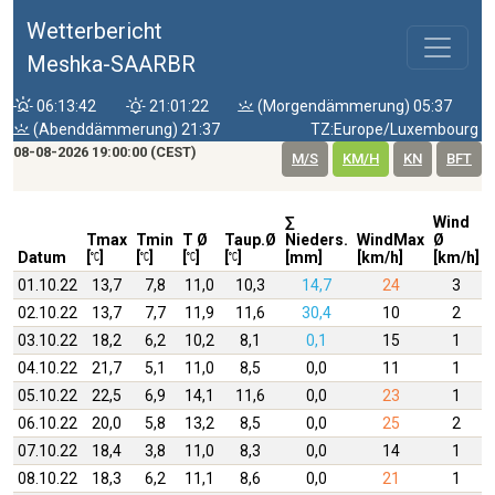
Wetterbericht
Meshka-SAARBR
06:13:42
21:01:22
(Morgendämmerung) 05:37
(Abenddämmerung) 21:37
TZ:Europe/Luxembourg
08-08-2026 19:00:00 (CEST)
M/S
KM/H
KN
BFT
∑
Wind
Tmax
Tmin
T Ø
Taup.Ø
Nieders.
WindMax
Ø
Datum
[
]
[
]
[
]
[
]
[mm]
[km/h]
[km/h]
01.10.22
13,7
7,8
11,0
10,3
14,7
24
3
02.10.22
13,7
7,7
11,9
11,6
30,4
10
2
03.10.22
18,2
6,2
10,2
8,1
0,1
15
1
04.10.22
21,7
5,1
11,0
8,5
0,0
11
1
05.10.22
22,5
6,9
14,1
11,6
0,0
23
1
06.10.22
20,0
5,8
13,2
8,5
0,0
25
2
07.10.22
18,4
3,8
11,0
8,3
0,0
14
1
08.10.22
18,3
6,2
11,1
8,6
0,0
21
1