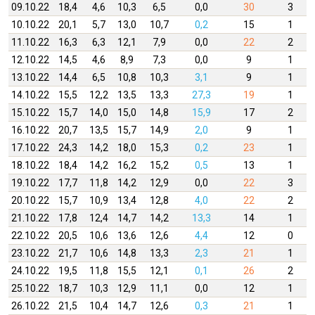
09.10.22
18,4
4,6
10,3
6,5
0,0
30
3
10.10.22
20,1
5,7
13,0
10,7
0,2
15
1
11.10.22
16,3
6,3
12,1
7,9
0,0
22
2
12.10.22
14,5
4,6
8,9
7,3
0,0
9
1
13.10.22
14,4
6,5
10,8
10,3
3,1
9
1
14.10.22
15,5
12,2
13,5
13,3
27,3
19
1
15.10.22
15,7
14,0
15,0
14,8
15,9
17
2
16.10.22
20,7
13,5
15,7
14,9
2,0
9
1
17.10.22
24,3
14,2
18,0
15,3
0,2
23
1
18.10.22
18,4
14,2
16,2
15,2
0,5
13
1
19.10.22
17,7
11,8
14,2
12,9
0,0
22
3
20.10.22
15,7
10,9
13,4
12,8
4,0
22
2
21.10.22
17,8
12,4
14,7
14,2
13,3
14
1
22.10.22
20,5
10,6
13,6
12,6
4,4
12
0
23.10.22
21,7
10,6
14,8
13,3
2,3
21
1
24.10.22
19,5
11,8
15,5
12,1
0,1
26
2
25.10.22
18,7
10,3
12,9
11,1
0,0
12
1
26.10.22
21,5
10,4
14,7
12,6
0,3
21
1