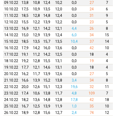
09.10.22
13,8
10,8
12,4
10,2
0,0
27
7
10.10.22
17,5
10,9
13,5
12,0
0,0
24
6
11.10.22
18,5
12,8
14,8
12,4
0,0
31
9
12.10.22
15,5
12,2
13,9
12,2
0,0
23
5
13.10.22
16,9
12,1
14,2
12,1
4,4
26
8
14.10.22
15,0
12,9
13,9
12,4
6,0
34
15
15.10.22
18,5
13,5
15,7
13,5
10,4
37
14
16.10.22
17,9
14,2
16,0
13,6
0,0
42
10
17.10.22
19,1
11,2
14,2
12,5
0,0
18
4
18.10.22
19,2
12,8
15,5
13,1
0,0
19
4
19.10.22
17,7
12,1
14,6
13,1
0,0
18
4
20.10.22
16,2
11,7
13,9
12,6
0,0
27
5
21.10.22
16,6
13,9
15,2
13,8
3,4
34
8
22.10.22
20,0
12,6
15,1
12,3
19,6
32
11
23.10.22
17,4
10,6
13,8
11,7
4,8
109
7
24.10.22
18,2
13,6
14,8
12,8
17,8
42
18
25.10.22
16,7
12,5
13,9
11,9
1,0
35
10
26.10.22
18,9
12,8
15,6
12,7
2,4
74
12