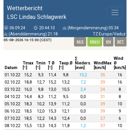
Wetterbericht
LSC Lindau Schlagwerk
06:09:24
20:44:10
(Morgendämmerung) 05:34
(Abenddämmerung) 21:18
TZ:Europe/Vaduz
05-08-2026 16:15:00 (CEST)
M/S
KM/H
KN
BFT
∑
Wind
Tmax
Tmin
T Ø
Taup.Ø
Nieders.
WindMax
Ø
Datum
[
]
[
]
[
]
[
]
[mm]
[km/h]
[km/h]
01.10.22
15,2
9,3
11,4
9,8
10,2
35
16
02.10.22
18,8
12,7
15,2
13,2
7,2
39
16
03.10.22
16,0
9,8
13,0
10,5
2,4
24
8
04.10.22
14,4
8,3
11,2
9,5
0,0
31
8
05.10.22
18,3
10,2
13,9
11,2
0,0
39
10
06.10.22
18,5
12,0
15,3
12,1
0,0
39
9
07.10.22
18,5
12,2
14,3
12,4
0,0
27
6
08.10.22
15,5
13,3
14,3
11,8
1,2
37
10