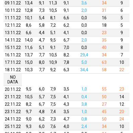
09.11.22
13,4
9,1
11,3
9,1
3,6
34
9
10.11.22
12,8
7,3
10,5
9,1
2,0
31
6
11.11.22
10,1
5,4
8,1
6,6
0,0
16
5
12.11.22
8,6
5,8
7,2
6,2
0,0
18
5
13.11.22
6,6
4,4
5,1
4,1
0,0
23
9
14.11.22
14,0
4,7
9,5
6,7
2,0
35
9
15.11.22
11,6
5,1
9,1
7,0
0,0
40
8
16.11.22
13,7
7,7
10,5
8,2
29,4
34
7
17.11.22
15,0
8,0
10,9
7,8
5,0
63
10
18.11.22
10,3
7,7
9,2
6,3
34,4
58
22
NO
DATA
9,5
6,0
7,9
3,5
1,0
55
23
20.11.22
21.11.22
10,5
5,7
7,5
4,1
0,4
50
14
22.11.22
8,2
6,7
7,5
4,3
3,8
27
12
23.11.22
9,7
4,8
7,4
3,5
1,0
45
20
24.11.22
9,0
6,2
7,3
4,7
0,8
50
24
25.11.22
9,3
6,0
7,6
4,0
2,4
34
10