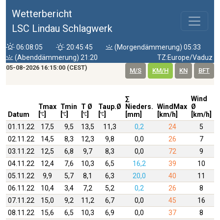
Wetterbericht
LSC Lindau Schlagwerk
06:08:05
20:45:45
(Morgendämmerung) 05:33
(Abenddämmerung) 21:20
TZ:Europe/Vaduz
05-08-2026 16:15:00 (CEST)
M/S
KM/H
KN
BFT
∑
Wind
W
Tmax
Tmin
T Ø
Taup.Ø
Nieders.
WindMax
Ø
D
Datum
[
]
[
]
[
]
[
]
[mm]
[km/h]
[km/h]
01.11.22
17,5
9,5
13,5
11,3
0,2
24
5
02.11.22
14,5
8,3
12,3
9,8
0,0
26
7
03.11.22
12,5
6,8
9,7
8,3
0,0
72
9
04.11.22
12,4
7,6
10,3
6,5
16,2
39
10
05.11.22
9,9
5,7
8,1
6,3
20,0
40
11
06.11.22
10,4
3,4
7,2
5,2
0,2
26
8
07.11.22
15,0
9,2
11,2
6,7
0,0
45
16
08.11.22
15,6
6,5
10,3
6,9
0,0
37
8