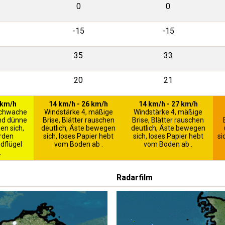
0
0
-15
-15
35
33
20
21
 km/h
14 km/h - 26 km/h
14 km/h - 27 km/h
schwache
Windstärke 4, mäßige
Windstärke 4, mäßige
und dünne
Brise, Blätter rauschen
Brise, Blätter rauschen
n sich,
deutlich, Äste bewegen
deutlich, Äste bewegen
rden
sich, loses Papier hebt
sich, loses Papier hebt
si
dflügel
vom Boden ab .
vom Boden ab .
.
Radarfilm