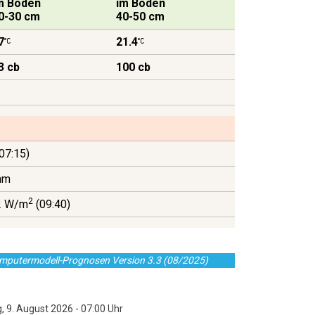
m Boden
im Boden
0-30 cm
40-50 cm
7
21.4
3 cb
100 cb
07:15)
mm
2
2 W/m
(09:40)
omputermodell-Prognosen Version 3.3 (08/2025)
9. August 2026 - 07:00 Uhr