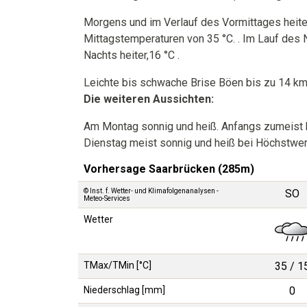
Morgens und im Verlauf des Vormittages heiter
Mittagstemperaturen von 35 °C. . Im Lauf des
Nachts heiter,16 °C .
Leichte bis schwache Brise Böen bis zu 14 km/h
Die weiteren Aussichten:
Am Montag sonnig und heiß. Anfangs zumeist h
Dienstag meist sonnig und heiß bei Höchstwert
Vorhersage Saarbrücken (285m)
© Inst. f. Wetter- und Klimafolgenanalysen -
SO
Meteo-Services
Wetter
TMax/TMin [°C]
35 / 1
Niederschlag [mm]
0