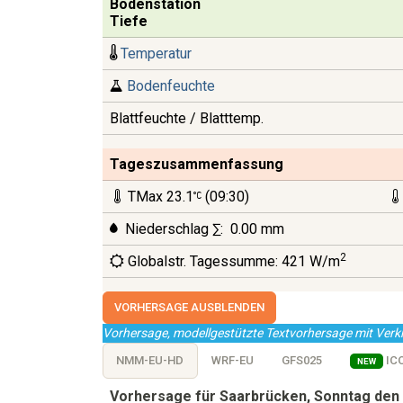
Bodenstation
Tiefe
Temperatur
Bodenfeuchte
Blattfeuchte / Blatttemp.
Tageszusammenfassung
TMax 23.1
(09:30)
Niederschlag ∑:
0.00 mm
2
Globalstr. Tagessumme: 421 W/m
VORHERSAGE AUSBLENDEN
Vorhersage, modellgestützte Textvorhersage mit Ver
NMM-EU-HD
WRF-EU
GFS025
IC
NEW
Vorhersage für Saarbrücken, Sonntag den 