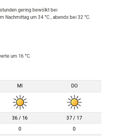
sstunden gering bewölkt bei
m Nachmittag um 34 °C , abends bei 32 °C.
erte um 16 °C.
MI
DO
36 / 16
37 / 17
0
0