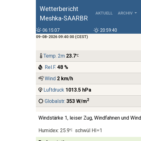
Wetterbericht
AKTUELL
ARCHIV
Meshka-SAARBR
06:15:07
20:59:40
09-08-2026 09:40:00 (CEST)
Temp. 2m
23.7
Rel.F.
48 %
Wind
2 km/h
Luftdruck
1013.5 hPa
2
Globalstr.
353 W/m
Windstärke 1, leiser Zug, Windfahnen und Win
Humidex: 25.9
schwül HI=1