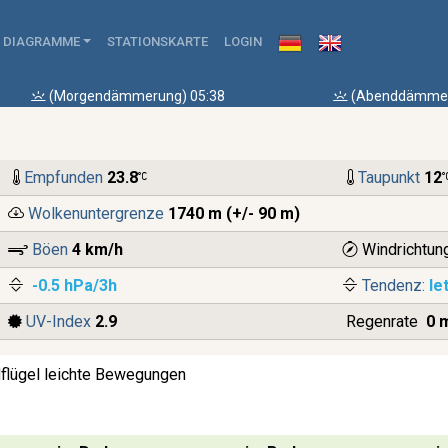
DIAGRAMME
STATIONSKARTE
LOGIN
(Morgendämmerung) 05:38
(Abenddämmer
Empfunden
23.8
Taupunkt
12
Wolkenuntergrenze
1740 m (+/- 90 m)
Böen
4 km/h
Windrichtun
-0.5 hPa/3h
Tendenz:
le
UV-Index
2.9
Regenrate
0 
dflügel leichte Bewegungen