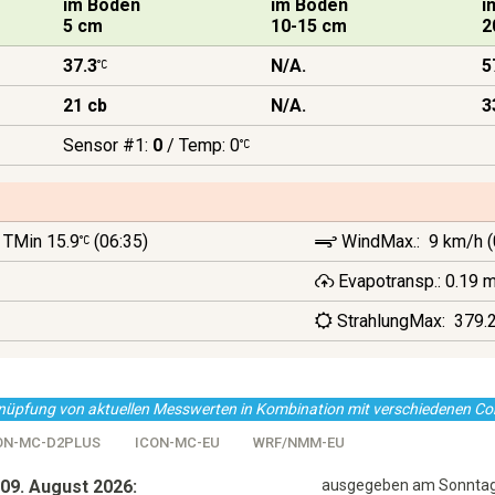
im Boden
im Boden
i
5 cm
10-15 cm
2
37.3
N/A.
5
21 cb
N/A.
3
Sensor #1:
0
/ Temp: 0
TMin 15.9
(06:35)
WindMax.: 9 km/h (
Evapotransp.: 0.19 
StrahlungMax: 379.
knüpfung von aktuellen Messwerten in Kombination mit verschiedenen C
ON-MC-D2PLUS
ICON-MC-EU
WRF/NMM-EU
09. August 2026:
ausgegeben am Sonntag, 